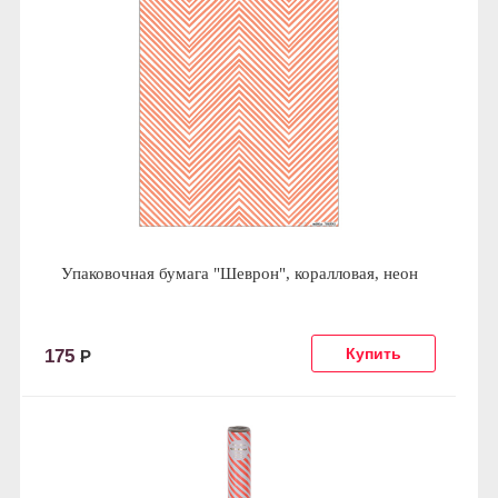
Упаковочная бумага "Шеврон", коралловая, неон
175
Р