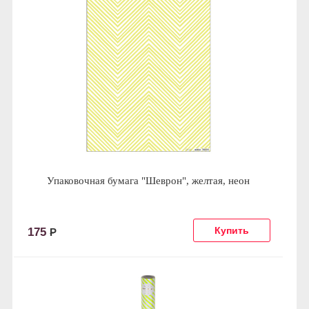
Упаковочная бумага "Шеврон", желтая, неон
175
Р