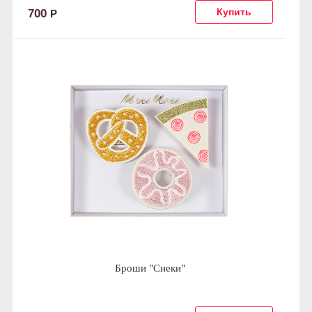
700
Р
Броши "Снеки"