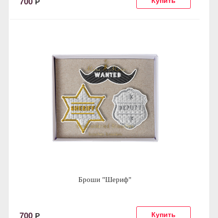
700
Р
Броши "Шериф"
700
Р