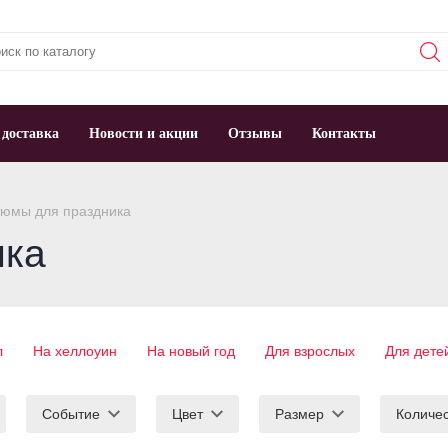
 доставка
Новости и акции
Отзывы
Контакты
юмы для праздника
ика
л
На хеллоуин
На новый год
Для взрослых
Для дете
Событие
Цвет
Размер
Количе