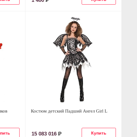
1 400
Р
иков
Костюм детский Падший Ангел Girl L
15 083 016
Р