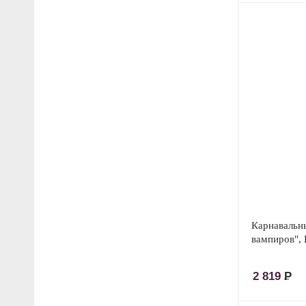
Карнавальн
вампиров", 
2 819
Р