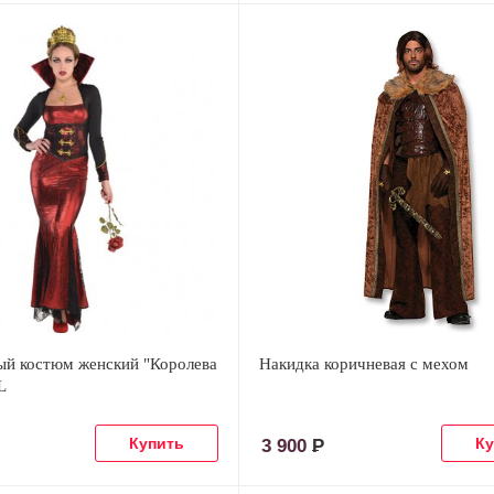
ый костюм женский "Королева
Накидка коричневая с мехом
L
3 900
Р