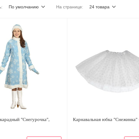
ь:
По умолчанию
На странице:
24 товара
карадный "Снегурочка",
Карнавальная юбка "Снежинка" 