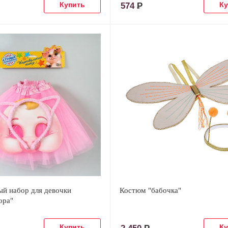
574
Р
ый набор для девочки
Костюм "бабочка"
ора"