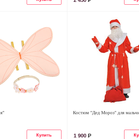
2 450
Р
я"
Костюм "Дед Мороз" для мальч
1 900
Р