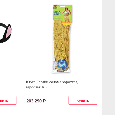
Юбка Гавайи солома короткая,
взрослая,XL
203 290
Р