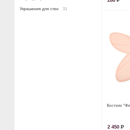
286
Р
Украшения для стен
31
Костюм "Фе
2 450
Р