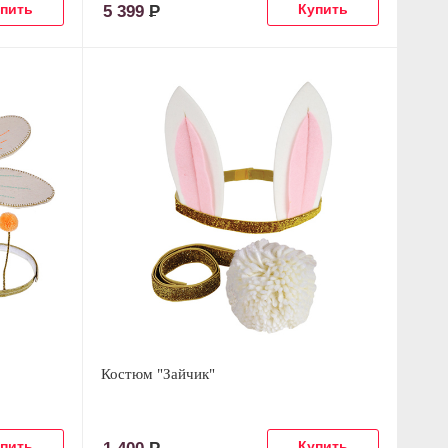
5 399
Р
Костюм "Зайчик"