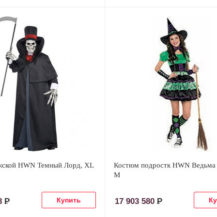
жской HWN Темный Лорд, XL
Костюм подростк HWN Ведьма 
M
38
Р
17 903 580
Р