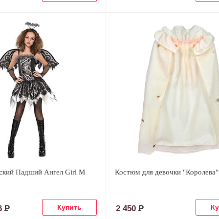
ский Падший Ангел Girl М
Костюм для девочки "Королева"
16
Р
2 450
Р