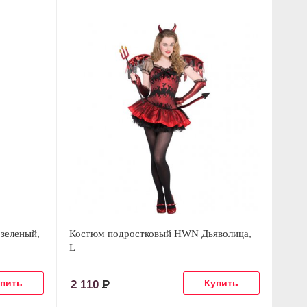
зеленый,
Костюм подростковый HWN Дьяволица,
L
2 110
Р