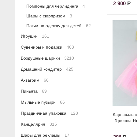
2 900
Р
Помпоны для черлидинга
4
Шары с сюрпризом
3
Патчи на одежду для детей
62
Игрушки
161
Сувениры и подарки
403
Воздушные шарики
3210
Домашний кондитер
425
Аквагрим
66
Пиньята
69
Мыльные пузыри
66
Праздничная упаковка
128
Карнавальн
"Хрюшка Н
Канцелярия
315
Шары для рекламы
17