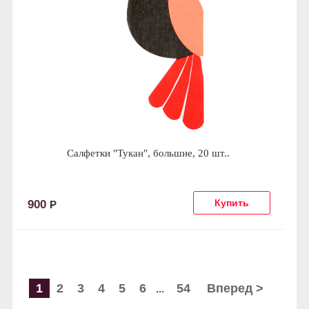
Салфетки "Тукан", большие, 20 шт..
900
Р
1
2
3
4
5
6
54
Вперед >
...