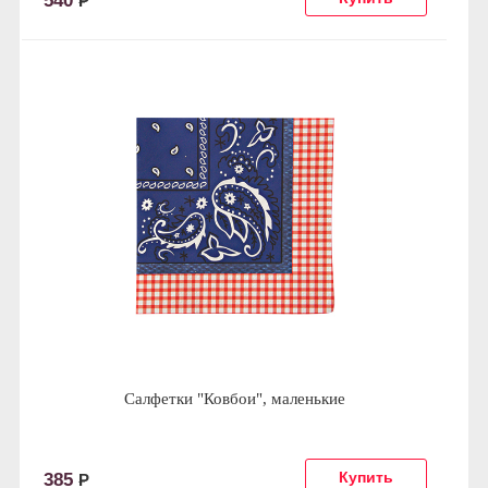
540
Р
Салфетки "Ковбои", маленькие
385
Р